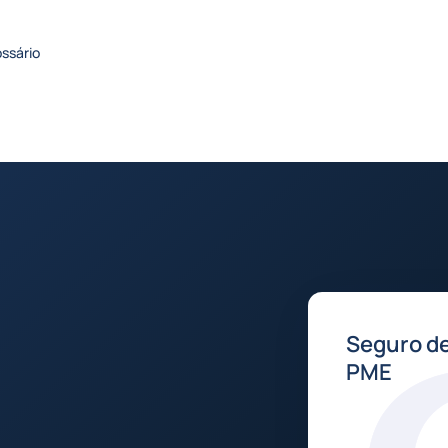
ossário
Seguro de
PME