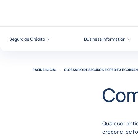
Ir para o conteúdo
Seguro de Crédito
Business Information
PÁGINA INICIAL
GLOSSÁRIO DE SEGURO DE CRÉDITO E COBRAN
Com
Qualquer entid
credor e, se f