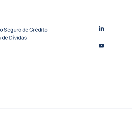
LinkedIn
- Cofac
do Seguro de Crédito
 de Dívidas
Youtube
- Coface