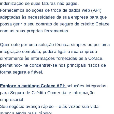
indenização de suas faturas não pagas.
Voltar para Ferramenta de gerenciamento de risco
Coface API portal
Fornecemos soluções de troca de dados web (API)
adaptadas às necessidades da sua empresa para que
possa gerir o seu contrato de seguro de crédito Coface
com as suas próprias ferramentas.
Quer opte por uma solução técnica simples ou por uma
integração completa, poderá ligar a sua empresa
diretamente às informações fornecidas pela Coface,
permitindo-lhe concentrar-se nos principais riscos de
forma segura e fiável.
Explore o catálogo Coface API
:
soluções integradas
para Seguro de Crédito Comercial e informação
empresarial.
Voltar para Coface API portal
CofaMove
Seu negócio avança rápido – e às vezes sua vida
avança ainda mais rápido!