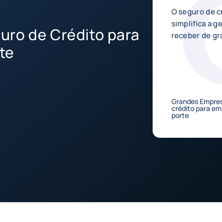
O seguro de c
simplifica a g
uro de Crédito para
receber de g
te
Grandes Empres
crédito para em
porte