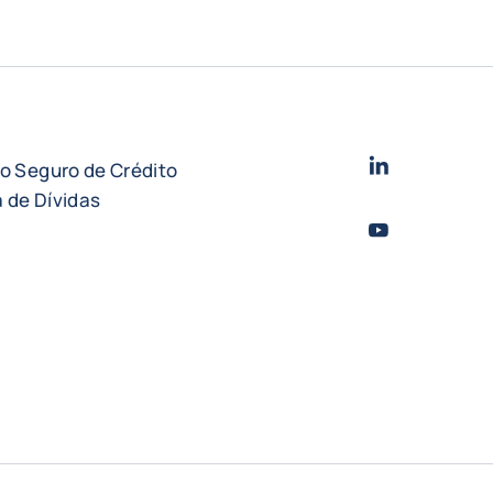
LinkedIn
- Cofac
do Seguro de Crédito
 de Dívidas
Youtube
- Coface