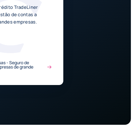
rédito TradeLiner
estão de contas a
randes empresas.
as - Seguro de
presas de grande