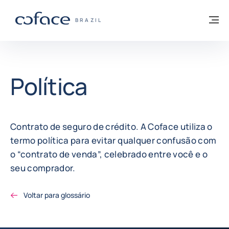
Ir para o conteúdo
Voltar à página inicial
M
COFACE FOR TRADE - SITE DO GRUPO
BRAZIL
Política
Contrato de seguro de crédito. A Coface utiliza o
termo política para evitar qualquer confusão com
o “contrato de venda”, celebrado entre você e o
seu comprador.
Voltar para glossário