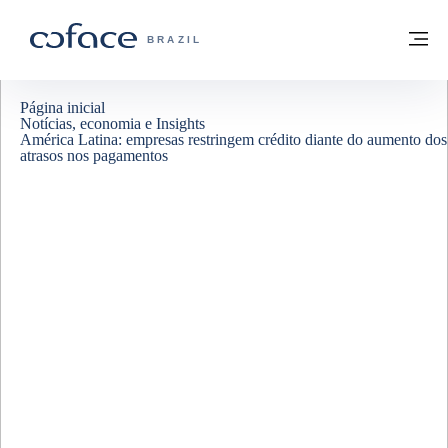
Ir para o conteúdo
Voltar à página inicial
M
COFACE FOR TRADE - SITE DO GRUPO
BRAZIL
Página inicial
Notícias, economia e Insights
América Latina: empresas restringem crédito diante do aumento dos
atrasos nos pagamentos