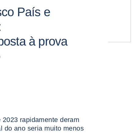
sco País e
:
osta à prova
o
de 2023 rapidamente deram
nal do ano seria muito menos