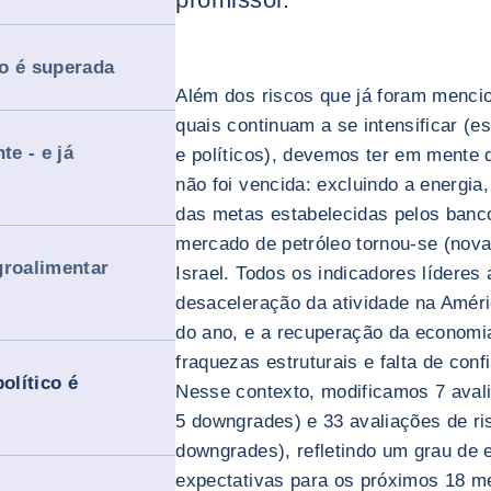
o é superada
Além dos riscos que já foram menci
quais continuam a se intensificar (es
e - e já
e políticos), devemos ter em mente q
não foi vencida: excluindo a energi
das metas estabelecidas pelos banco
mercado de petróleo tornou-se (nov
groalimentar
Israel. Todos os indicadores lídere
desaceleração da atividade na Améri
do ano, e a recuperação da economi
fraquezas estruturais e falta de con
olítico é
Nesse contexto, modificamos 7 avali
5 downgrades) e 33 avaliações de ris
downgrades), refletindo um grau de 
expectativas para os próximos 18 