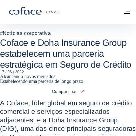
Ir para o conteúdo
Voltar à página inicial
M
COFACE FOR TRADE - SITE DO GRUPO
BRAZIL
#
Notícias corporativa
Coface e Doha Insurance Group
estabelecem uma parceria
estratégica em Seguro de Crédito
17 / 06 / 2022
Alcançando novos mercados
Estabelecendo uma parceria de longo prazo
Compartilhar
A Coface, líder global em seguro de crédito
comercial e serviços especializados
adjacentes, e a Doha Insurance Group
(DIG), uma das cinco principais seguradoras