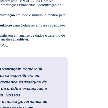
e informação
URBA360
da Coface:
informações financeiras, identificação da
nformação
em todo o mundo, o melhor para
públicos
para fortalecer a nossa capacidade
ecializada em análise de dados e desenho de
e
análise preditiva
.
 Web.
a vantagem comercial
ossa experiência em
vernança estratégica de
de crédito exclusivas e
tes. Nossos
y
e nossa g
overnança de