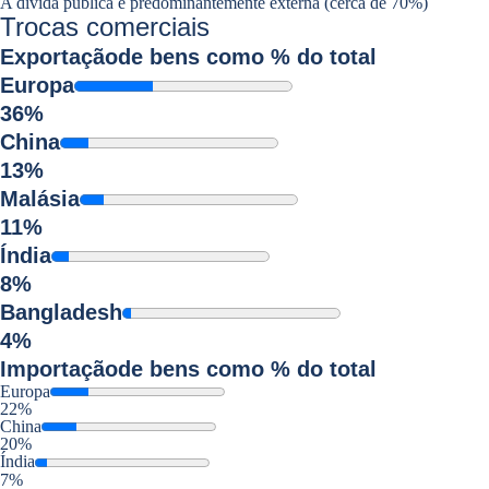
A dívida pública é predominantemente externa (cerca de 70%)
Trocas comerciais
Exportação
de bens como % do total
Europa
36%
China
13%
Malásia
11%
Índia
8%
Bangladesh
4%
Importação
de bens como % do total
Europa
22%
China
20%
Índia
7%