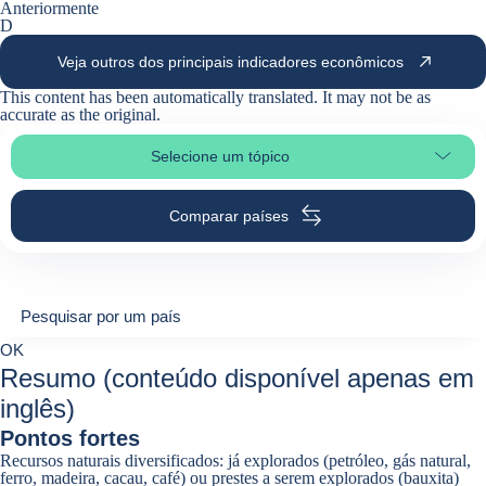
Anteriormente
D
Veja outros dos principais indicadores econômicos
This content has been automatically translated. It may not be as
accurate as the
original
.
Selecione um tópico
Selecione a seção da página
Comparar países
Pesquisar por um país
Pesquisar por um país
0
OK
suggestions
Resumo (conteúdo disponível apenas em
inglês)
Pontos fortes
Recursos naturais diversificados: já explorados (petróleo, gás natural,
ferro, madeira, cacau, café) ou prestes a serem explorados (bauxita)