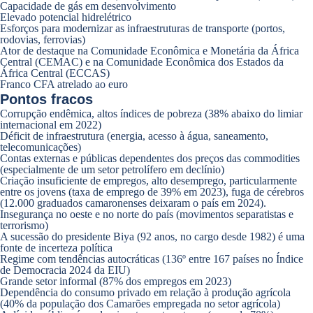
Capacidade de gás em desenvolvimento
Elevado potencial hidrelétrico
Esforços para modernizar as infraestruturas de transporte (portos,
rodovias, ferrovias)
Ator de destaque na Comunidade Econômica e Monetária da África
Central (CEMAC) e na Comunidade Econômica dos Estados da
África Central (ECCAS)
Franco CFA atrelado ao euro
Pontos fracos
Corrupção endêmica, altos índices de pobreza (38% abaixo do limiar
internacional em 2022)
Déficit de infraestrutura (energia, acesso à água, saneamento,
telecomunicações)
Contas externas e públicas dependentes dos preços das commodities
(especialmente de um setor petrolífero em declínio)
Criação insuficiente de empregos, alto desemprego, particularmente
entre os jovens (taxa de emprego de 39% em 2023), fuga de cérebros
(12.000 graduados camaronenses deixaram o país em 2024).
Insegurança no oeste e no norte do país (movimentos separatistas e
terrorismo)
A sucessão do presidente Biya (92 anos, no cargo desde 1982) é uma
fonte de incerteza política
Regime com tendências autocráticas (136º entre 167 países no Índice
de Democracia 2024 da EIU)
Grande setor informal (87% dos empregos em 2023)
Dependência do consumo privado em relação à produção agrícola
(40% da população dos Camarões empregada no setor agrícola)