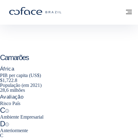
Ir para o conteúdo
Voltar à página inicial
M
COFACE FOR TRADE - SITE DO GRUPO
BRAZIL
Camarões
África
PIB per capita (US$)
$1,722.8
População (em 2021)
28,6 milhões
Avaliação
Risco País
C
Help
Ambiente Empresarial
D
Help
Anteriormente
C