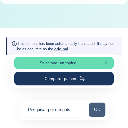
This content has been automatically translated. It may not
be as accurate as the
original
.
Selecione um tópico
Selecione a seção da página
Comparar países
Pesquisar por um 
OK
Pesquisar por um país
0
suggestions