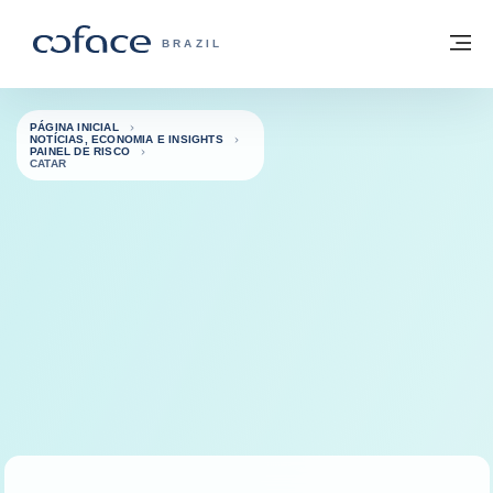
Ir para o conteúdo
Voltar à página inicial
M
COFACE FOR TRADE - SITE DO GRUPO
BRAZIL
PÁGINA INICIAL
NOTÍCIAS, ECONOMIA E INSIGHTS
PAINEL DE RISCO
CATAR