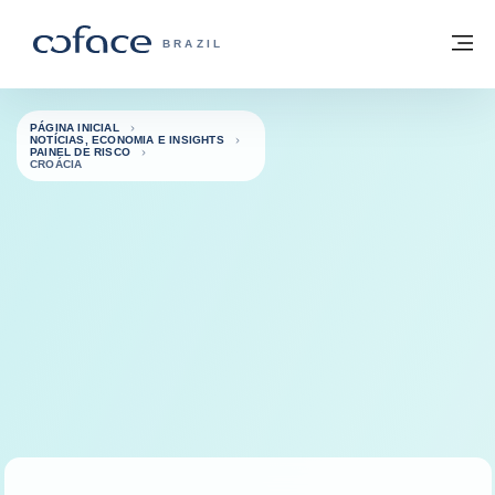
Ir para o conteúdo
Voltar à página inicial
M
COFACE FOR TRADE - SITE DO GRUPO
BRAZIL
PÁGINA INICIAL
NOTÍCIAS, ECONOMIA E INSIGHTS
PAINEL DE RISCO
CROÁCIA