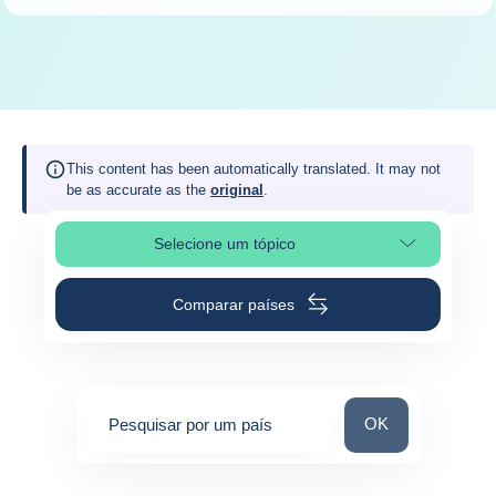
This content has been automatically translated. It may not
be as accurate as the
original
.
Selecione um tópico
Selecione a seção da página
Comparar países
Pesquisar por um 
OK
Pesquisar por um país
0
suggestions