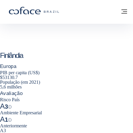
Ir para o conteúdo
Voltar à página inicial
M
COFACE FOR TRADE - SITE DO GRUPO
BRAZIL
Finlândia
Europa
PIB per capita (US$)
$53130.7
População (em 2021)
5,6 milhões
Avaliação
Risco País
A
3
Help
Ambiente Empresarial
A
1
Help
Anteriormente
A3