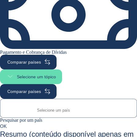
Pagamento e Cobrança de Dívidas
Comparar países
Selecione um tópico
Selecione a seção da página
Comparar países
Pesquisar por um país
Pesquisar por um país
0
OK
suggestions
Resumo (conteúdo disponível apenas em