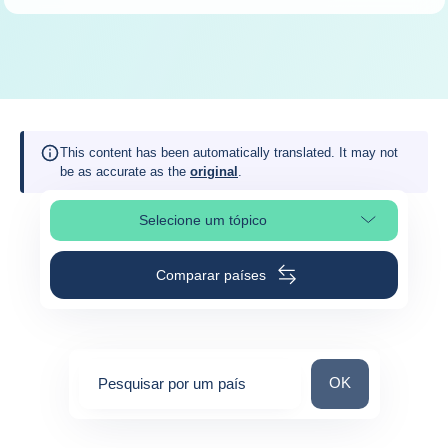
This content has been automatically translated. It may not
be as accurate as the
original
.
Selecione um tópico
Selecione a seção da página
Comparar países
Pesquisar por um 
OK
Pesquisar por um país
0
suggestions