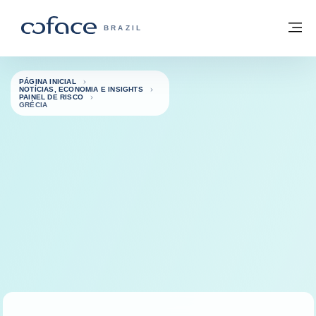
Ir para o conteúdo
Voltar à página inicial
M
COFACE FOR TRADE - SITE DO GRUPO
BRAZIL
PÁGINA INICIAL
NOTÍCIAS, ECONOMIA E INSIGHTS
PAINEL DE RISCO
GRÉCIA