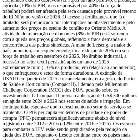
agrícola (10% do PIB, mas responsável por 40% da força de
trabalho) poderá ser afetada pela seca causada pelo provável retorno
do El Niño no verão de 2026. O acesso a fertilizantes, que já é
limitado, será prejudicado por interrupções no abastecimento e pelo
aumento dos preços na esteira do conflito no Oriente Médio. A
atividade de mineração de diamantes (8% do PIB) está sofrendo
com a queda nos preços globais, refletindo a fraca demanda e a
concorrência das pedras sintéticas. A mina de Letseng, a maior do
país, anunciou, consequentemente, uma redução de 20% em sua
força de trabalho em setembro de 2025. No âmbito industrial, a
recessão no setor têxtil persistirá após um ano de 2025
extremamente ruim (-10% na produção, em relação ao ano anterior),
o que enfraqueceu o setor de forma duradoura. A extinção da
USAID em janeiro de 2025 e o cancelamento, em agosto, do Pacto
de Saúde e Horticultura (Compact II), liderado pela Millennium
Challenge Corporation (MCC) dos EUA, pesarão sobre os
investimentos. O Compact II previa a aplicação de US$ 300 milhões
em ajuda entre 2024 e 2029 nos setores de saúde e irrigação. Em
contrapartida, espera-se que o crescimento no setor de serviços se
mantenha. O PIB per capita em termos de paridade de poder de
compra (PPC) permanecerá significativamente abaixo do nível
registrado entre 2012 e 2016 (-12% entre 2016 e 2025). Os esforços
para combater o HIV estão sendo prejudicados pela redução da
ajuda dos EUA, enquanto o Lesoto continua entre os países mais