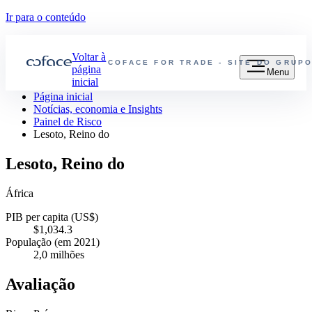
Ir para o conteúdo
Voltar à
COFACE FOR TRADE - SITE DO GRUP
página
Menu
inicial
Página inicial
Notícias, economia e Insights
Painel de Risco
Lesoto, Reino do
Lesoto, Reino do
África
PIB per capita (US$)
$1,034.3
População (em 2021)
2,0 milhões
Avaliação