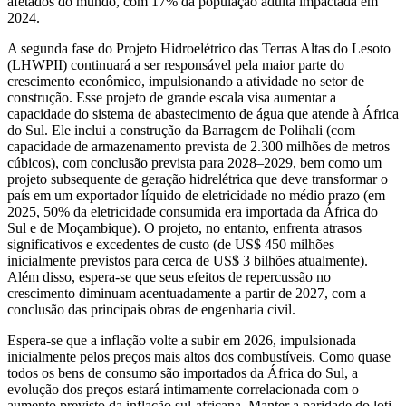
afetados do mundo, com 17% da população adulta impactada em
2024.
A segunda fase do Projeto Hidroelétrico das Terras Altas do Lesoto
(LHWPII) continuará a ser responsável pela maior parte do
crescimento econômico, impulsionando a atividade no setor de
construção. Esse projeto de grande escala visa aumentar a
capacidade do sistema de abastecimento de água que atende à África
do Sul. Ele inclui a construção da Barragem de Polihali (com
capacidade de armazenamento prevista de 2.300 milhões de metros
cúbicos), com conclusão prevista para 2028–2029, bem como um
projeto subsequente de geração hidrelétrica que deve transformar o
país em um exportador líquido de eletricidade no médio prazo (em
2025, 50% da eletricidade consumida era importada da África do
Sul e de Moçambique). O projeto, no entanto, enfrenta atrasos
significativos e excedentes de custo (de US$ 450 milhões
inicialmente previstos para cerca de US$ 3 bilhões atualmente).
Além disso, espera-se que seus efeitos de repercussão no
crescimento diminuam acentuadamente a partir de 2027, com a
conclusão das principais obras de engenharia civil.
Espera-se que a inflação volte a subir em 2026, impulsionada
inicialmente pelos preços mais altos dos combustíveis. Como quase
todos os bens de consumo são importados da África do Sul, a
evolução dos preços estará intimamente correlacionada com o
aumento previsto da inflação sul-africana. Manter a paridade do loti