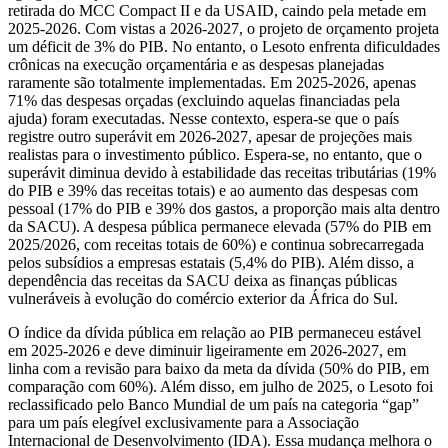
retirada do MCC Compact II e da USAID, caindo pela metade em
2025-2026. Com vistas a 2026-2027, o projeto de orçamento projeta
um déficit de 3% do PIB. No entanto, o Lesoto enfrenta dificuldades
crônicas na execução orçamentária e as despesas planejadas
raramente são totalmente implementadas. Em 2025-2026, apenas
71% das despesas orçadas (excluindo aquelas financiadas pela
ajuda) foram executadas. Nesse contexto, espera-se que o país
registre outro superávit em 2026-2027, apesar de projeções mais
realistas para o investimento público. Espera-se, no entanto, que o
superávit diminua devido à estabilidade das receitas tributárias (19%
do PIB e 39% das receitas totais) e ao aumento das despesas com
pessoal (17% do PIB e 39% dos gastos, a proporção mais alta dentro
da SACU). A despesa pública permanece elevada (57% do PIB em
2025/2026, com receitas totais de 60%) e continua sobrecarregada
pelos subsídios a empresas estatais (5,4% do PIB). Além disso, a
dependência das receitas da SACU deixa as finanças públicas
vulneráveis à evolução do comércio exterior da África do Sul.
O índice da dívida pública em relação ao PIB permaneceu estável
em 2025-2026 e deve diminuir ligeiramente em 2026-2027, em
linha com a revisão para baixo da meta da dívida (50% do PIB, em
comparação com 60%). Além disso, em julho de 2025, o Lesoto foi
reclassificado pelo Banco Mundial de um país na categoria “gap”
para um país elegível exclusivamente para a Associação
Internacional de Desenvolvimento (IDA). Essa mudança melhora o