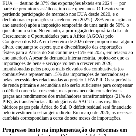
EUA — destino de 37% das exportações têxteis em 2024 — por
parte de produtores asiáticos, turcos e quenianos. O Lesoto vem
perdendo participação de mercado nos EUA desde 2020, e o
declínio nas exportações se acelerou em 2025 (–28% em relação ao
ano anterior) após a imposição temporária de uma tarifa de 50%, o
que afetou o setor. No entanto, a prorrogação temporária da Lei de
Crescimento e Oportunidades para a África (AGOA) pelo
Congresso dos EUA em fevereiro de 2026 deve proporcionar algum
alívio, enquanto se espera que a diversificação das exportações
têxteis para a África do Sul continue (+15% em 2025, em relação ao
ano anterior). Apesar da demanda interna restrita, projeta-se que as
importações de bens e serviços voltem a crescer em 2026,
impulsionadas pelos preços mais elevados dos combustíveis (os
combustíveis representam 15% das importações de mercadorias) e
pelas necessidades relacionadas ao projeto LHWP II. Os superávits
de renda primária e secundária não serão suficientes para compensar
o déficit comercial crescente, mas permanecerão consideráveis
graças aos rendimentos dos trabalhadores transfronteiriços (21% do
PIB), às transferências alfandegárias da SACU e aos royalties
hídricos pagos pela África do Sul. O déficit residual será financiado
pelo investimento estrangeiro direto. Em março de 2026, as reservas
cambiais correspondiam a cerca de sete meses de importações.
Progresso lento na implementação de reformas em