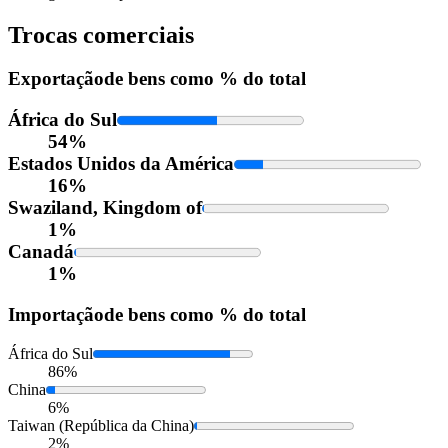
Trocas comerciais
Exportação
de bens como % do total
África do Sul
54%
Estados Unidos da América
16%
Swaziland, Kingdom of
1%
Canadá
1%
Importação
de bens como % do total
África do Sul
86%
China
6%
Taiwan (República da China)
2%