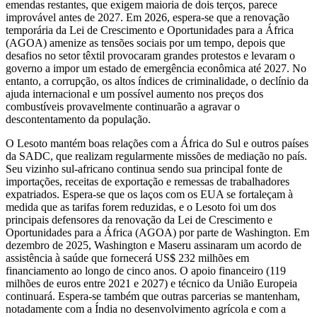
emendas restantes, que exigem maioria de dois terços, parece
improvável antes de 2027. Em 2026, espera-se que a renovação
temporária da Lei de Crescimento e Oportunidades para a África
(AGOA) amenize as tensões sociais por um tempo, depois que
desafios no setor têxtil provocaram grandes protestos e levaram o
governo a impor um estado de emergência econômica até 2027. No
entanto, a corrupção, os altos índices de criminalidade, o declínio da
ajuda internacional e um possível aumento nos preços dos
combustíveis provavelmente continuarão a agravar o
descontentamento da população.
O Lesoto mantém boas relações com a África do Sul e outros países
da SADC, que realizam regularmente missões de mediação no país.
Seu vizinho sul-africano continua sendo sua principal fonte de
importações, receitas de exportação e remessas de trabalhadores
expatriados. Espera-se que os laços com os EUA se fortaleçam à
medida que as tarifas forem reduzidas, e o Lesoto foi um dos
principais defensores da renovação da Lei de Crescimento e
Oportunidades para a África (AGOA) por parte de Washington. Em
dezembro de 2025, Washington e Maseru assinaram um acordo de
assistência à saúde que fornecerá US$ 232 milhões em
financiamento ao longo de cinco anos. O apoio financeiro (119
milhões de euros entre 2021 e 2027) e técnico da União Europeia
continuará. Espera-se também que outras parcerias se mantenham,
notadamente com a Índia no desenvolvimento agrícola e com a