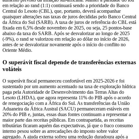
em relação ao rand (1:1) continuará sendo a prioridade do Banco
Central do Lesoto (CBL), que, portanto, deverá acompanhar
quaisquer alterações nas taxas de juros decididas pelo Banco Central
da África do Sul (SARB). A taxa de juros de referência do CBL está
fixada em 6,5% desde novembro de 2025, ou seja, 25 pontos-base
abaixo da taxa do SARB. Após se desvalorizar ao longo de 2025
(-9%), o rand se valorizou em relação ao dólar no início de 2026,
antes de se desvalorizar novamente após o início do conflito no
Oriente Médio.
O superávit fiscal depende de transferências externas
voláteis
O superávit fiscal permaneceu confortável em 2025-2026 e foi
sustentado por um aumento acentuado na taxa de exploração hídrica
paga pela Autoridade de Desenvolvimento das Terras Altas do
Lesoto (LHDA), que agora representa 11% do PIB após o acordo
de renegociação com a África do Sul. As transferências da União
Aduaneira da África Austral (SACU) permaneceram estáveis em
20% do PIB e, juntas, essas duas fontes continuam a representar a
maior parte das receitas públicas. Em contrapartida, as receitas
tributárias ficaram aquém das expectativas, já que o fraco consumo
interno pesou sobre as arrecadações do imposto sobre valor
agregado. A ajuda externa sofreu uma redução duradoura após a