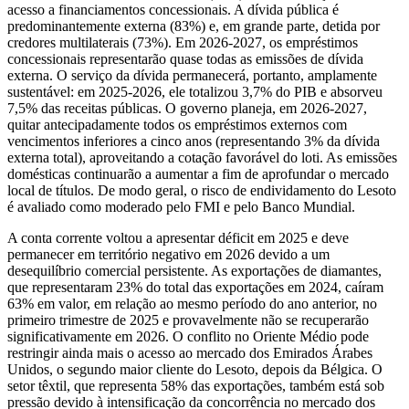
acesso a financiamentos concessionais. A dívida pública é
predominantemente externa (83%) e, em grande parte, detida por
credores multilaterais (73%). Em 2026-2027, os empréstimos
concessionais representarão quase todas as emissões de dívida
externa. O serviço da dívida permanecerá, portanto, amplamente
sustentável: em 2025-2026, ele totalizou 3,7% do PIB e absorveu
7,5% das receitas públicas. O governo planeja, em 2026-2027,
quitar antecipadamente todos os empréstimos externos com
vencimentos inferiores a cinco anos (representando 3% da dívida
externa total), aproveitando a cotação favorável do loti. As emissões
domésticas continuarão a aumentar a fim de aprofundar o mercado
local de títulos. De modo geral, o risco de endividamento do Lesoto
é avaliado como moderado pelo FMI e pelo Banco Mundial.
A conta corrente voltou a apresentar déficit em 2025 e deve
permanecer em território negativo em 2026 devido a um
desequilíbrio comercial persistente. As exportações de diamantes,
que representaram 23% do total das exportações em 2024, caíram
63% em valor, em relação ao mesmo período do ano anterior, no
primeiro trimestre de 2025 e provavelmente não se recuperarão
significativamente em 2026. O conflito no Oriente Médio pode
restringir ainda mais o acesso ao mercado dos Emirados Árabes
Unidos, o segundo maior cliente do Lesoto, depois da Bélgica. O
setor têxtil, que representa 58% das exportações, também está sob
pressão devido à intensificação da concorrência no mercado dos