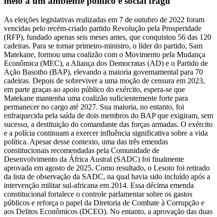
meio a um ambiente político e social frágil
As eleições legislativas realizadas em 7 de outubro de 2022 foram
vencidas pelo recém-criado partido Revolução pela Prosperidade
(RFP), fundado apenas seis meses antes, que conquistou 56 das 120
cadeiras. Para se tornar primeiro-ministro, o líder do partido, Sam
Matekane, formou uma coalizão com o Movimento pela Mudança
Econômica (MEC), a Aliança dos Democratas (AD) e o Partido de
Ação Basotho (BAP), elevando a maioria governamental para 70
cadeiras. Depois de sobreviver a uma moção de censura em 2023,
em parte graças ao apoio público do exército, espera-se que
Matekane mantenha uma coalizão suficientemente forte para
permanecer no cargo até 2027. Sua maioria, no entanto, foi
enfraquecida pela saída de dois membros do BAP que exigiram, sem
sucesso, a destituição do comandante das forças armadas. O exército
e a polícia continuam a exercer influência significativa sobre a vida
política. Apesar desse contexto, uma das três emendas
constitucionais recomendadas pela Comunidade de
Desenvolvimento da África Austral (SADC) foi finalmente
aprovada em agosto de 2025. Como resultado, o Lesoto foi retirado
da lista de observação da SADC, na qual havia sido incluído após a
intervenção militar sul-africana em 2014. Essa décima emenda
constitucional fortalece o controle parlamentar sobre os gastos
públicos e reforça o papel da Diretoria de Combate à Corrupção e
aos Delitos Econômicos (DCEO). No entanto, a aprovação das duas