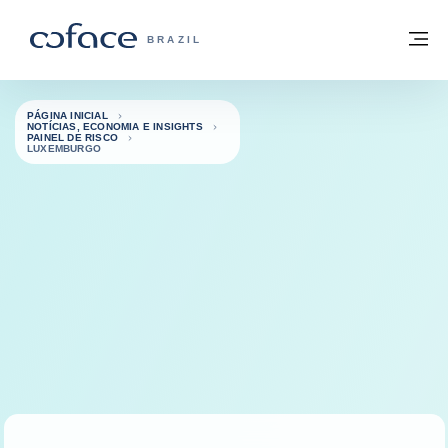
Ir para o conteúdo
Voltar à página inicial
M
COFACE FOR TRADE - SITE DO GRUPO
BRAZIL
PÁGINA INICIAL
NOTÍCIAS, ECONOMIA E INSIGHTS
PAINEL DE RISCO
LUXEMBURGO