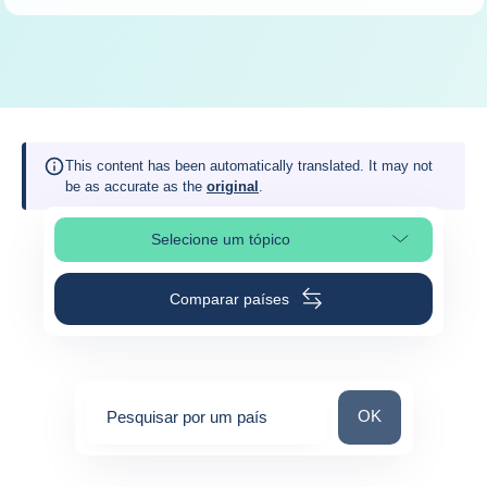
This content has been automatically translated. It may not
be as accurate as the
original
.
Selecione um tópico
Selecione a seção da página
Comparar países
Pesquisar por um 
OK
Pesquisar por um país
0
suggestions