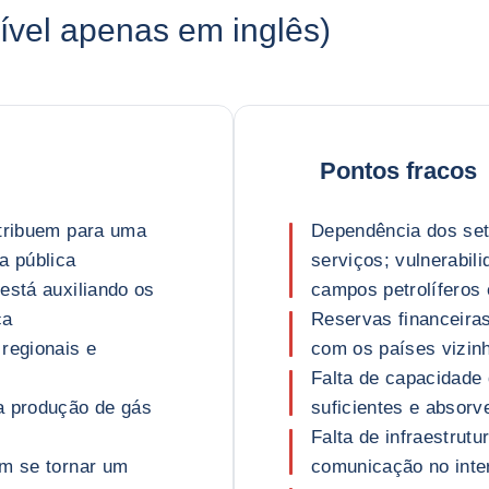
vel apenas em inglês)
Pontos fracos
ntribuem para uma
Dependência dos set
a pública
serviços; vulnerabil
está auxiliando os
campos petrolíferos
ca
Reservas financeira
regionais e
com os países vizin
Falta de capacidade
a produção de gás
suficientes e absor
Falta de infraestrutu
em se tornar um
comunicação no inter