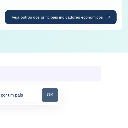
Veja outros dos principais indicadores econômicos
Pesquisar por um país
OK
 por um país
ons