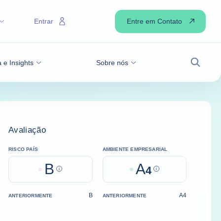
Entre em Contato
Entrar
 e Insights
Sobre nós
Busca
Avaliação
RISCO PAÍS
AMBIENTE EMPRESARIAL
B
A
Help
4
Help
B
A4
ANTERIORMENTE
ANTERIORMENTE