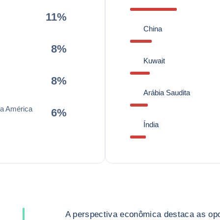
11%
China
8%
Kuwait
8%
Arábia Saudita
da América
6%
Índia
A perspectiva econômica destaca as opo