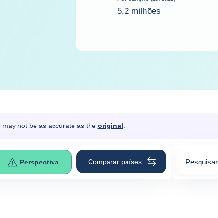
5,2 milhões
It may not be as accurate as the
original
.
Comparar países
Pesquisar
Perspectiva
0
suggesti