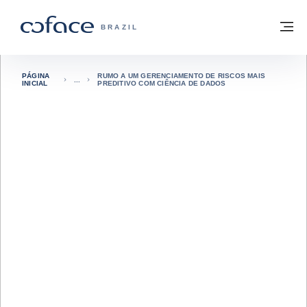
Ir para o conteúdo
Voltar à página inicial
M
COFACE FOR TRADE - SITE DO GRUPO
BRAZIL
PÁGINA
RUMO A UM GERENCIAMENTO DE RISCOS MAIS
INICIAL
PREDITIVO COM CIÊNCIA DE DADOS