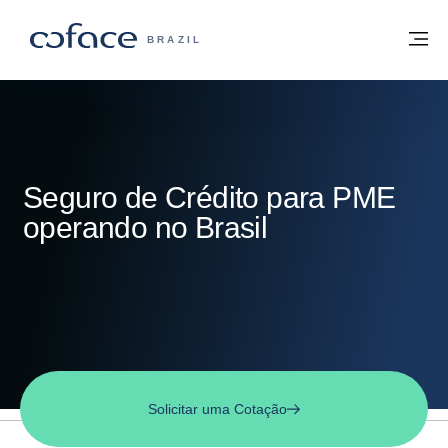
Ir para o conteúdo
Voltar à página inicial
M
COFACE FOR TRADE - SITE DO GRUPO
BRAZIL
Seguro de Crédito para PME
operando no Brasil
Solicitar uma Cotação