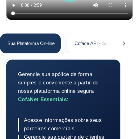
Sua Plataforma On-line
Coface API - Soluções de conec
button.next
Sua Plataforma On-line
Gerencie sua apólice de forma
simples e conveniente a partir de
nossa plataforma online segura
CofaNet Essentials:
Acesse informações sobre seus
parceiros comerciais
Gerencie sua carteira de clientes