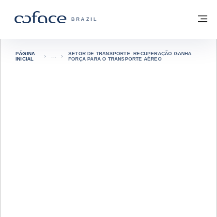
Ir para o conteúdo
Voltar à página inicial
M
COFACE FOR TRADE - SITE DO GRUPO
BRAZIL
PÁGINA
SETOR DE TRANSPORTE: RECUPERAÇÃO GANHA
INICIAL
FORÇA PARA O TRANSPORTE AÉREO