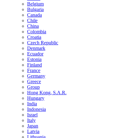
Belgium
Bulgaria
Canada
Chile
China
Colombia
Croatia
Czech Republic
Denmark
Ecuador
Estonia
Finland
France
Germany
Greece
Group
Hong Kong, S.A.R.
Hungary
India
Indonesia
Israel
Italy
Japan
Latvia
Lithuania