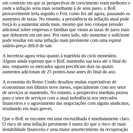
um contexto em que as perspectivas de crescimento eram melhores e
onde a inflação seria mais semelhante à de seus pares, o BoE
provavelmente teria seguido o Fed, como fez até agora, pausando os
aumentos de taxas. No entanto, a persistência da inflação atual pode
forçá-lo a aumentar ainda mais, mesmo que isso coloque pressão
adicional sobre empresas e famílias que viram as taxas de juros mais
que dobrarem em um ano. Por outro lado, não aumentar o suficiente
pode resultar em uma inflação mais persistente com uma espiral
salário-preço difícil de sair.
A incerteza agora reina quanto à trajetória do ciclo monetário.
Alguns ainda esperam que o BoE mantenha sua taxa até o final do
ano, enquanto os mercados agora precificam dois ou quatro
aumentos adicionais de 25 pontos-base antes do final do ano.
A economia do Reino Unido desafiou muitas expectativas de
economistas nos últimos nove meses, especialmente com seu setor
de serviços se mantendo. No entanto, a perspectiva imediata piorou
para o setor de serviços com a atual turbulência nos mercados
financeiros e o agravamento das negociações com alguns sindicatos,
resultando em mais greves.
Que o BoE se encontre em uma encruzilhada é imediatamente claro.
O risco de uma inflação persistente é maior do que o risco de mais
instabilidade financeira e uma maior amortecimento da recuperação