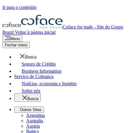
Ir para o conteúdo
Coface for trade - Site do Grupo
Brazil
Voltar à página inicial
Menu
Fechar menu
Busca
Seguro de Crédito
Business Information
Serviço de Cobrança
Notícias, economia e Insights
Sobre nós
Busca
Outros Sites
Argentina
Australia
Austria
Baltics