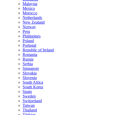
Malaysia
Mexico
Morocco
Netherlands
New Zealand
Norway
Peru
Philippines
Poland
Portugal
Republic of Ireland
Romania
Russia
Serbia
Singapore
Slovakia
Slovenia
South Africa
South Korea
Spain
Sweden
Switzerland
Taiwan
Thailand
Türkiye