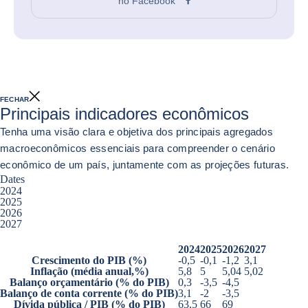
no Facebook
FECHAR
Principais indicadores econômicos
Tenha uma visão clara e objetiva dos principais agregados
macroeconômicos essenciais para compreender o cenário
econômico de um país, juntamente com as projeções futuras.
Dates
2024
2025
2026
2027
Principais indicadores econômicos
2024
2025
2026
2027
Crescimento do PIB
(%)
-0,5
-0,1
-1,2
3,1
Inflação
(média anual,%)
5,8
5
5,04
5,02
Balanço orçamentário
(% do PIB)
0,3
-3,5
-4,5
Balanço de conta corrente
(% do PIB)
3,1
-2
-3,5
Dívida pública / PIB
(% do PIB)
63,5
66
69