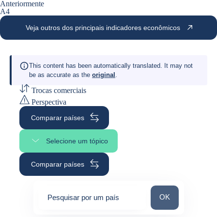
Anteriormente
A4
Veja outros dos principais indicadores econômicos
This content has been automatically translated. It may not
be as accurate as the
original
.
Trocas comerciais
Perspectiva
Comparar países
Selecione um tópico
Selecione a seção da página
Comparar países
Pesquisar por um 
OK
Pesquisar por um país
0
suggestions