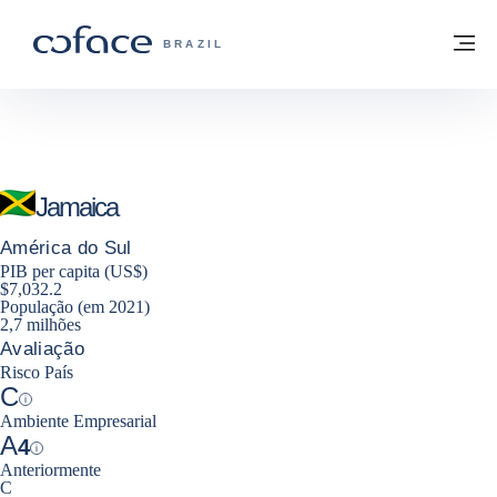
Ir para o conteúdo
Voltar à página inicial
M
COFACE FOR TRADE - SITE DO GRUPO
BRAZIL
Jamaica
América do Sul
PIB per capita (US$)
$7,032.2
População (em 2021)
2,7 milhões
Avaliação
Risco País
C
Help
Ambiente Empresarial
A
4
Help
Anteriormente
C