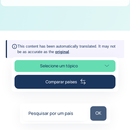
This content has been automatically translated. It may not
be as accurate as the
original
.
Selecione um tópico
Selecione a seção da página
Comparar países
Pesquisar por um
OK
Pesquisar por um país
0
suggestions