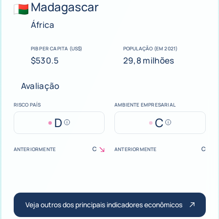
Madagascar
África
PIB PER CAPITA (US$)
POPULAÇÃO (EM 2021)
$530.5
29,8 milhões
Avaliação
RISCO PAÍS
AMBIENTE EMPRESARIAL
D
C
Help
Help
C
C
ANTERIORMENTE
ANTERIORMENTE
decrease
Veja outros dos principais indicadores econômicos