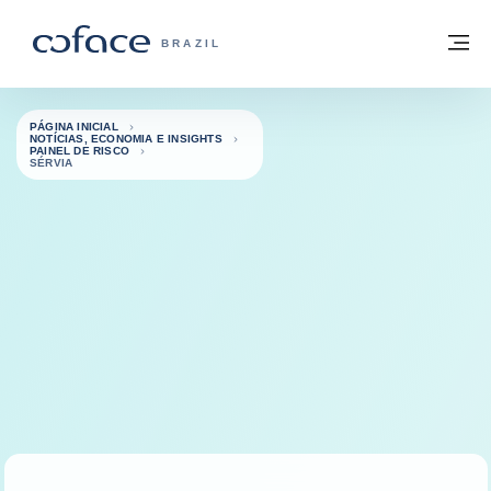
Ir para o conteúdo
Voltar à página inicial
M
COFACE FOR TRADE - SITE DO GRUPO
BRAZIL
PÁGINA INICIAL
NOTÍCIAS, ECONOMIA E INSIGHTS
PAINEL DE RISCO
SÉRVIA