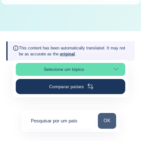
This content has been automatically translated. It may not
be as accurate as the
original
.
Selecione um tópico
Selecione a seção da página
Comparar países
Pesquisar por um 
OK
Pesquisar por um país
0
suggestions