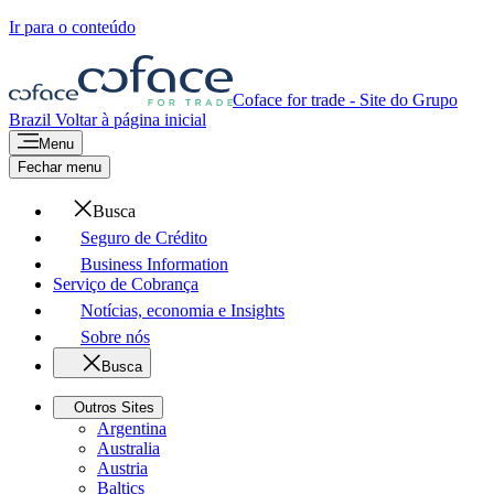
Ir para o conteúdo
Coface for trade - Site do Grupo
Brazil
Voltar à página inicial
Menu
Fechar menu
Busca
Seguro de Crédito
Business Information
Serviço de Cobrança
Notícias, economia e Insights
Sobre nós
Busca
Outros Sites
Argentina
Australia
Austria
Baltics