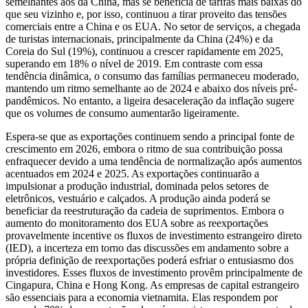
semelhantes aos da China, mas se beneficia de tarifas mais baixas do
que seu vizinho e, por isso, continuou a tirar proveito das tensões
comerciais entre a China e os EUA. No setor de serviços, a chegada
de turistas internacionais, principalmente da China (24%) e da
Coreia do Sul (19%), continuou a crescer rapidamente em 2025,
superando em 18% o nível de 2019. Em contraste com essa
tendência dinâmica, o consumo das famílias permaneceu moderado,
mantendo um ritmo semelhante ao de 2024 e abaixo dos níveis pré-
pandêmicos. No entanto, a ligeira desaceleração da inflação sugere
que os volumes de consumo aumentarão ligeiramente.
Espera-se que as exportações continuem sendo a principal fonte de
crescimento em 2026, embora o ritmo de sua contribuição possa
enfraquecer devido a uma tendência de normalização após aumentos
acentuados em 2024 e 2025. As exportações continuarão a
impulsionar a produção industrial, dominada pelos setores de
eletrônicos, vestuário e calçados. A produção ainda poderá se
beneficiar da reestruturação da cadeia de suprimentos. Embora o
aumento do monitoramento dos EUA sobre as reexportações
provavelmente incentive os fluxos de investimento estrangeiro direto
(IED), a incerteza em torno das discussões em andamento sobre a
própria definição de reexportações poderá esfriar o entusiasmo dos
investidores. Esses fluxos de investimento provêm principalmente de
Cingapura, China e Hong Kong. As empresas de capital estrangeiro
são essenciais para a economia vietnamita. Elas respondem por