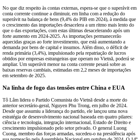
No que diz respeito às contas externas, espera-se que o superávit em
conta corrente continue a diminuir, em linha com a redução do
superávit na balança de bens (9,4% do PIB em 2024), à medida que
o crescimento das importações desacelera a um ritmo mais lento do
que o das exportações, com estas últimas desacelerando após um
forte aumento em 2024-2025. As importações permanecerão
aquecidas graças ao forte investimento, que está aumentando a
demanda por bens de capital e insumos. Além disso, o déficit de
renda primária (3,4%), impulsionado pela repatriação de lucros
obtidos por empresas estrangeiras que operam no Vietnã, poderá se
ampliar. Um superávit menor na conta corrente pesará sobre as
baixas reservas cambiais, estimadas em 2,2 meses de importações
em setembro de 2025.
Na linha de fogo das tensões entre China e EUA
Tô Lâm lidera o Partido Comunista do Vietnã desde a morte do
anterior secretário-geral, Nguyen Phu Trong, em julho de 2024.
Desde que assumiu a liderança do partido, ele lançou uma nova
estratégia de desenvolvimento nacional baseada em quatro pilares:
ciência e tecnologia, integração internacional, Estado de Direito e
crescimento impulsionado pelo setor privado. O general Luong
Cuong, membro das forças armadas, sucedeu-o na presidência após
sua nomeação pela Assembleia Nacional em outubro de 2024. O 14º