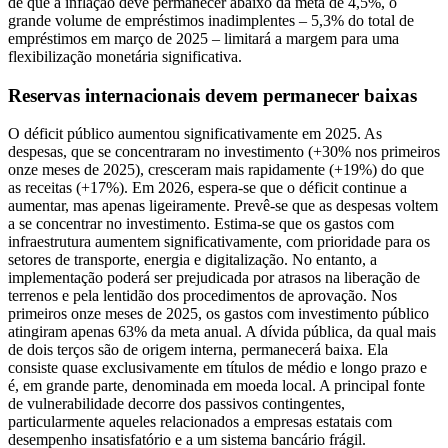
de que a inflação deve permanecer abaixo da meta de 4,5%, o
grande volume de empréstimos inadimplentes – 5,3% do total de
empréstimos em março de 2025 – limitará a margem para uma
flexibilização monetária significativa.
Reservas internacionais devem permanecer baixas
O déficit público aumentou significativamente em 2025. As
despesas, que se concentraram no investimento (+30% nos primeiros
onze meses de 2025), cresceram mais rapidamente (+19%) do que
as receitas (+17%). Em 2026, espera-se que o déficit continue a
aumentar, mas apenas ligeiramente. Prevê-se que as despesas voltem
a se concentrar no investimento. Estima-se que os gastos com
infraestrutura aumentem significativamente, com prioridade para os
setores de transporte, energia e digitalização. No entanto, a
implementação poderá ser prejudicada por atrasos na liberação de
terrenos e pela lentidão dos procedimentos de aprovação. Nos
primeiros onze meses de 2025, os gastos com investimento público
atingiram apenas 63% da meta anual. A dívida pública, da qual mais
de dois terços são de origem interna, permanecerá baixa. Ela
consiste quase exclusivamente em títulos de médio e longo prazo e
é, em grande parte, denominada em moeda local. A principal fonte
de vulnerabilidade decorre dos passivos contingentes,
particularmente aqueles relacionados a empresas estatais com
desempenho insatisfatório e a um sistema bancário frágil.