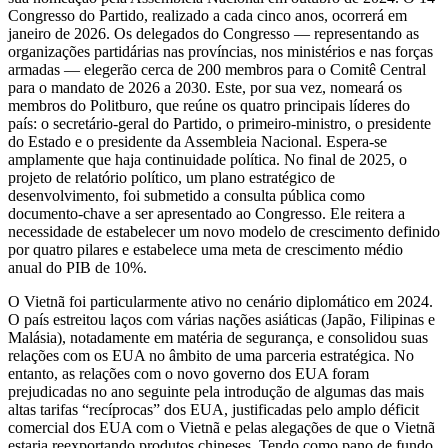
Congresso do Partido, realizado a cada cinco anos, ocorrerá em
janeiro de 2026. Os delegados do Congresso — representando as
organizações partidárias nas províncias, nos ministérios e nas forças
armadas — elegerão cerca de 200 membros para o Comitê Central
para o mandato de 2026 a 2030. Este, por sua vez, nomeará os
membros do Politburo, que reúne os quatro principais líderes do
país: o secretário-geral do Partido, o primeiro-ministro, o presidente
do Estado e o presidente da Assembleia Nacional. Espera-se
amplamente que haja continuidade política. No final de 2025, o
projeto de relatório político, um plano estratégico de
desenvolvimento, foi submetido a consulta pública como
documento-chave a ser apresentado ao Congresso. Ele reitera a
necessidade de estabelecer um novo modelo de crescimento definido
por quatro pilares e estabelece uma meta de crescimento médio
anual do PIB de 10%.
O Vietnã foi particularmente ativo no cenário diplomático em 2024.
O país estreitou laços com várias nações asiáticas (Japão, Filipinas e
Malásia), notadamente em matéria de segurança, e consolidou suas
relações com os EUA no âmbito de uma parceria estratégica. No
entanto, as relações com o novo governo dos EUA foram
prejudicadas no ano seguinte pela introdução de algumas das mais
altas tarifas “recíprocas” dos EUA, justificadas pelo amplo déficit
comercial dos EUA com o Vietnã e pelas alegações de que o Vietnã
estaria reexportando produtos chineses. Tendo como pano de fundo