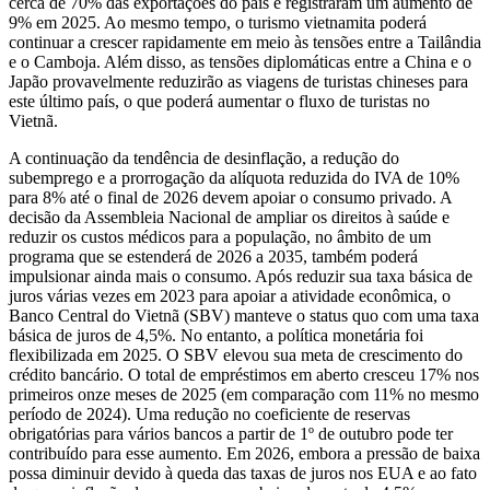
cerca de 70% das exportações do país e registraram um aumento de
9% em 2025. Ao mesmo tempo, o turismo vietnamita poderá
continuar a crescer rapidamente em meio às tensões entre a Tailândia
e o Camboja. Além disso, as tensões diplomáticas entre a China e o
Japão provavelmente reduzirão as viagens de turistas chineses para
este último país, o que poderá aumentar o fluxo de turistas no
Vietnã.
A continuação da tendência de desinflação, a redução do
subemprego e a prorrogação da alíquota reduzida do IVA de 10%
para 8% até o final de 2026 devem apoiar o consumo privado. A
decisão da Assembleia Nacional de ampliar os direitos à saúde e
reduzir os custos médicos para a população, no âmbito de um
programa que se estenderá de 2026 a 2035, também poderá
impulsionar ainda mais o consumo. Após reduzir sua taxa básica de
juros várias vezes em 2023 para apoiar a atividade econômica, o
Banco Central do Vietnã (SBV) manteve o status quo com uma taxa
básica de juros de 4,5%. No entanto, a política monetária foi
flexibilizada em 2025. O SBV elevou sua meta de crescimento do
crédito bancário. O total de empréstimos em aberto cresceu 17% nos
primeiros onze meses de 2025 (em comparação com 11% no mesmo
período de 2024). Uma redução no coeficiente de reservas
obrigatórias para vários bancos a partir de 1º de outubro pode ter
contribuído para esse aumento. Em 2026, embora a pressão de baixa
possa diminuir devido à queda das taxas de juros nos EUA e ao fato