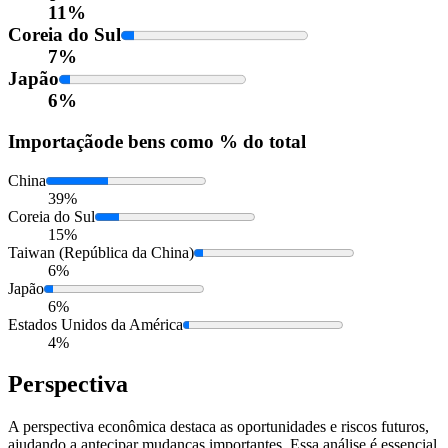
11%
Coreia do Sul
7%
Japão
6%
Importação
de bens como % do total
China
39%
Coreia do Sul
15%
Taiwan (República da China)
6%
Japão
6%
Estados Unidos da América
4%
Perspectiva
A perspectiva econômica destaca as oportunidades e riscos futuros,
ajudando a antecipar mudanças importantes. Essa análise é essencial