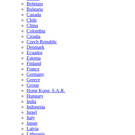
Belgium
Bulgaria
Canada
Chile
China
Colombia
Croatia
Czech Republic
Denmark
Ecuador
Estonia
Finland
France
Germany
Greece
Group
Hong Kong, S.A.R.
Hungary
India
Indonesia
Israel
Italy
Japan
Latvia
Lithuania