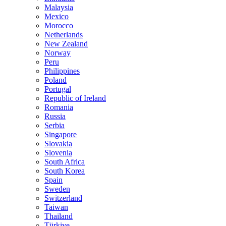
Malaysia
Mexico
Morocco
Netherlands
New Zealand
Norway
Peru
Philippines
Poland
Portugal
Republic of Ireland
Romania
Russia
Serbia
Singapore
Slovakia
Slovenia
South Africa
South Korea
Spain
Sweden
Switzerland
Taiwan
Thailand
Türkiye