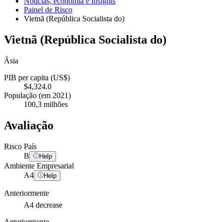
Notícias, economia e Insights
Painel de Risco
Vietnã (República Socialista do)
Vietnã (República Socialista do)
Ásia
PIB per capita (US$)
$4,324.0
População (em 2021)
100,3 milhões
Avaliação
Risco País
B
Help
Ambiente Empresarial
A
4
Help
Anteriormente
A4
decrease
Anteriormente