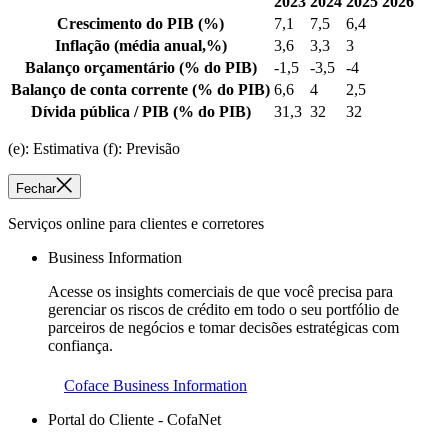
2023
2024
2025
2026
Crescimento do PIB
(%)
7,1
7,5
6,4
Inflação
(média anual,%)
3,6
3,3
3
Balanço orçamentário
(% do PIB)
-1,5
-3,5
-4
Balanço de conta corrente
(% do PIB)
6,6
4
2,5
Dívida pública / PIB
(% do PIB)
31,3
32
32
(e): Estimativa (f): Previsão
Fechar
Serviços online para clientes e corretores
Business Information
Acesse os insights comerciais de que você precisa para
gerenciar os riscos de crédito em todo o seu portfólio de
parceiros de negócios e tomar decisões estratégicas com
confiança.
Coface Business Information
Portal do Cliente - CofaNet