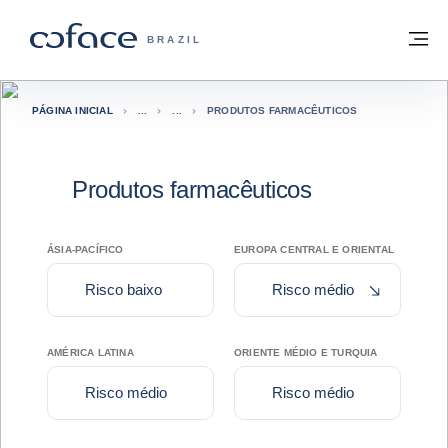
Ir para o conteúdo
Voltar à página inicial
M
COFACE FOR TRADE - SITE DO GRUPO
BRAZIL
PÁGINA INICIAL
PRODUTOS FARMACÊUTICOS
Produtos farmacêuticos
ÁSIA-PACÍFICO
EUROPA CENTRAL E ORIENTAL
Agravamen
Risco baixo
Risco médio
AMÉRICA LATINA
ORIENTE MÉDIO E TURQUIA
Risco médio
Risco médio