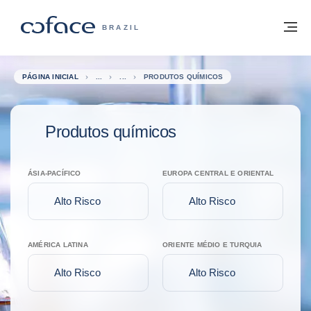
Ir para o conteúdo
Voltar à página inicial
M
COFACE FOR TRADE - SITE DO GRUPO
BRAZIL
PÁGINA INICIAL
PRODUTOS QUÍMICOS
Produtos químicos
ÁSIA-PACÍFICO
EUROPA CENTRAL E ORIENTAL
Alto Risco
Alto Risco
AMÉRICA LATINA
ORIENTE MÉDIO E TURQUIA
Alto Risco
Alto Risco