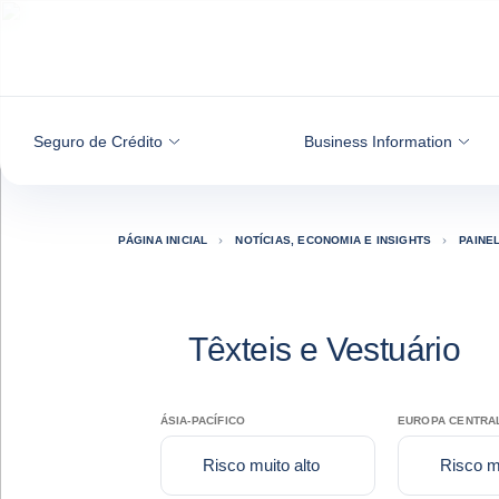
Ir para o conteúdo
Seguro de Crédito
Business Information
PÁGINA INICIAL
NOTÍCIAS, ECONOMIA E INSIGHTS
PAINE
Têxteis e Vestuário
ÁSIA-PACÍFICO
EUROPA CENTRAL
Risco muito alto
Risco mu