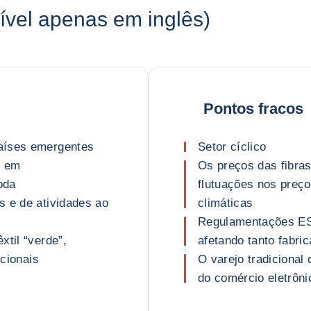
vel apenas em inglês)
Pontos fracos
aíses emergentes
Setor cíclico
s em
Os preços das fibras
oda
flutuações nos preço
s e de atividades ao
climáticas
Regulamentações ES
xtil “verde”,
afetando tanto fabri
icionais
O varejo tradicional
do comércio eletrôn