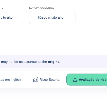
RTE
EUROPA OCIDENTAL
ito alto
Risco muito alto
It may not be as accurate as the
original
.
as em inglês)
Risco Setorial
Avaliação de ris