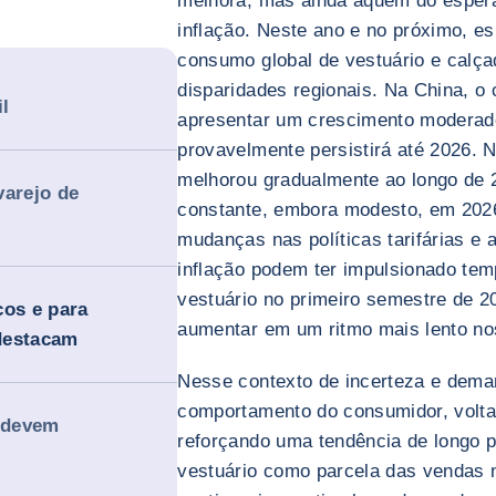
melhora, mas ainda aquém do esper
inflação. Neste ano e no próximo, e
consumo global de vestuário e calç
disparidades regionais. Na China, o
l
apresentar um crescimento moderado
provavelmente persistirá até 2026. 
melhorou gradualmente ao longo de
varejo de
constante, embora modesto, em 2026
mudanças nas políticas tarifárias e 
inflação podem ter impulsionado te
vestuário no primeiro semestre de 2
cos e para
aumentar em um ritmo mais lento nos
 destacam
Nesse contexto de incerteza e deman
comportamento do consumidor, volta
s devem
reforçando uma tendência de longo p
vestuário como parcela das vendas n